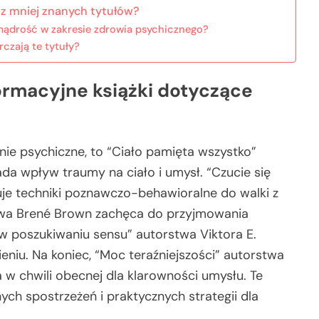
 z mniej znanych tytułów?
 mądrość w zakresie zdrowia psychicznego?
czają te tytuły?
formacyjne książki dotyczące
nie psychiczne, to “Ciało pamięta wszystko”
ada wpływ traumy na ciało i umysł. “Czucie się
uje techniki poznawczo-behawioralne do walki z
stwa Brené Brown zachęca do przyjmowania
k w poszukiwaniu sensu” autorstwa Viktora E.
eniu. Na koniec, “Moc teraźniejszości” autorstwa
a w chwili obecnej dla klarowności umysłu. Te
ych spostrzeżeń i praktycznych strategii dla