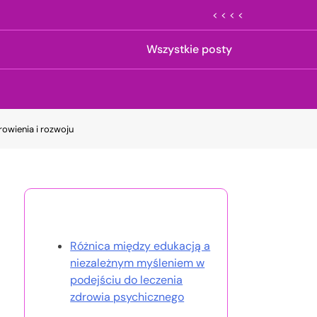
< < < <
Wszystkie posty
rowienia i rozwoju
Odkryj losowy post
Różnica między edukacją a
niezależnym myśleniem w
podejściu do leczenia
zdrowia psychicznego