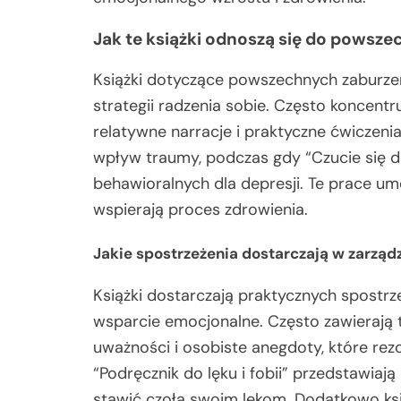
Jak te książki odnoszą się do powsz
Książki dotyczące powszechnych zaburzeń
strategii radzenia sobie. Często koncentruj
relatywne narracje i praktyczne ćwiczeni
wpływ traumy, podczas gdy “Czucie się 
behawioralnych dla depresji. Te prace um
wspierają proces zdrowienia.
Jakie spostrzeżenia dostarczają w zarząd
Książki dostarczają praktycznych spostrze
wsparcie emocjonalne. Często zawierają 
uważności i osobiste anegdoty, które rezon
“Podręcznik do lęku i fobii” przedstawia
stawić czoła swoim lękom. Dodatkowo ksią