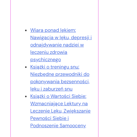
Może Ci się również
spodobać
Wiara ponad lękiem:
Nawigacja w lęku, depresji i
odnajdywanie nadziei w
leczeniu zdrowia
psychicznego
Książki o treningu snu:
Niezbędne przewodniki do
pokonywania bezsenności,
lęku i zaburzeń snu
Książki o Wartości Siebie:
Wzmacniające Lektury na
Leczenie Lęku, Zwiększanie
Pewności Siebie i
Podnoszenie Samooceny