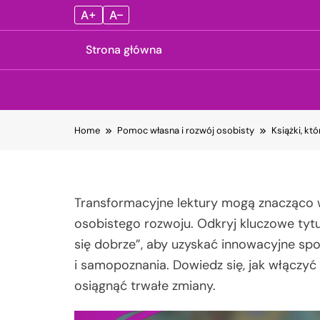
A+
A–
Strona główna
Skip
Home
Pomoc własna i rozwój osobisty
Książki, kt
to
content
Transformacyjne lektury mogą znacząco 
osobistego rozwoju. Odkryj kluczowe tytuł
się dobrze”, aby uzyskać innowacyjne sp
i samopoznania. Dowiedz się, jak włączyć 
osiągnąć trwałe zmiany.