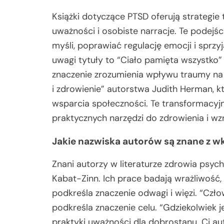
Książki dotyczące PTSD oferują strategie 
uważności i osobiste narracje. Te podej
myśli, poprawiać regulację emocji i sprz
uwagi tytuły to “Ciało pamięta wszystko”
znaczenie zrozumienia wpływu traumy na 
i zdrowienie” autorstwa Judith Herman, k
wsparcia społeczności. Te transformacyjn
praktycznych narzędzi do zdrowienia i wz
Jakie nazwiska autorów są znane z w
Znani autorzy w literaturze zdrowia psych
Kabat-Zinn. Ich prace badają wrażliwość
podkreśla znaczenie odwagi i więzi. “Czł
podkreśla znaczenie celu. “Gdziekolwiek 
praktyki uważności dla dobrostanu. Ci au