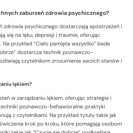
echnych zaburzeń zdrowia psychicznego?
 zdrowia psychicznego dostarczają spostrzeżeń i
ą się na lęku, depresji i traumie, oferując
a. Na przykład “Ciało pamięta wszystko” bada
dobrze” dostarcza technik poznawczo-
ożliwiają czytelnikom zrozumienie swoich stanów i
zaniu lękiem?
żeń w zarządzaniu lękiem, oferując strategie i
techniki poznawczo-behawioralne, praktyki
ują z czytelnikami. Na przykład tytuły takie jak
ją ćwiczenia krok po kroku, które pomagają osobom
żki takie jak “Czucie się dobrze” podkreślają