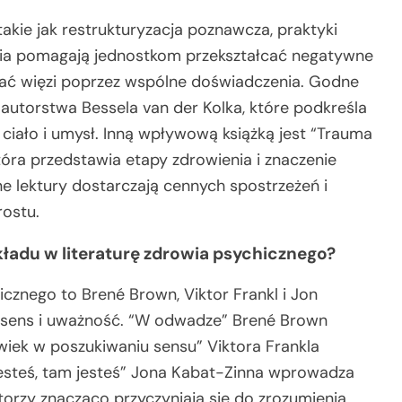
takie jak restrukturyzacja poznawcza, praktyki
ścia pomagają jednostkom przekształcać negatywne
yjać więzi poprzez wspólne doświadczenia. Godne
 autorstwa Bessela van der Kolka, które podkreśla
ciało i umysł. Inną wpływową książką jest “Trauma
tóra przedstawia etapy zdrowienia i znaczenie
e lektury dostarczają cennych spostrzeżeń i
rostu.
kładu w literaturę zdrowia psychicznego?
icznego to Brené Brown, Viktor Frankl i Jon
, sens i uważność. “W odwadze” Brené Brown
owiek w poszukiwaniu sensu” Viktora Frankla
jesteś, tam jesteś” Jona Kabat-Zinna wprowadza
torzy znacząco przyczyniają się do zrozumienia