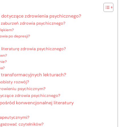
ki dotyczące zdrowienia psychicznego?
h zaburzeń zdrowia psychicznego?
 lękiem?
owia po depresji?
 literaturę zdrowia psychicznego?
own?
nie?
na?
 transformacyjnych lekturach?
sobisty rozwój?
drowieniu psychicznym?
otyczące zdrowia psychicznego?
spośród konwencjonalnej literatury
erapeutycznymi?
ngażować czytelników?