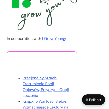
In cooperation with
I Grow Younger
Może Ci się również
spodobać
Irracjonalny Strach:
Zrozumienie Fobii,
Objawów, Przyczyn i Opcji
Leczenia
🌐 Polish ▾
Książki o Wartości Siebie:
Wzmacniające Lektury na