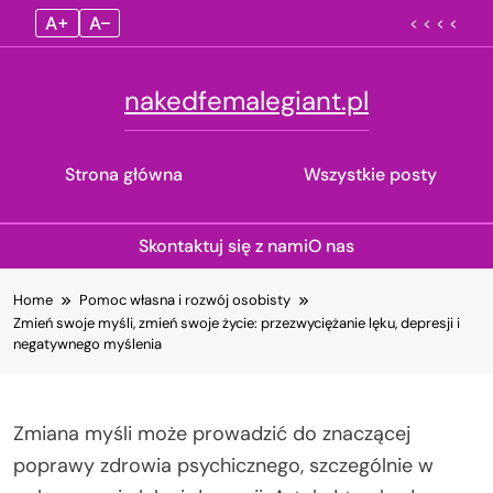
A+
A–
< < < <
nakedfemalegiant.pl
Strona główna
Wszystkie posty
Skontaktuj się z nami
O nas
Skip
Home
Pomoc własna i rozwój osobisty
to
Zmień swoje myśli, zmień swoje życie: przezwyciężanie lęku, depresji i
content
negatywnego myślenia
Zmiana myśli może prowadzić do znaczącej
poprawy zdrowia psychicznego, szczególnie w