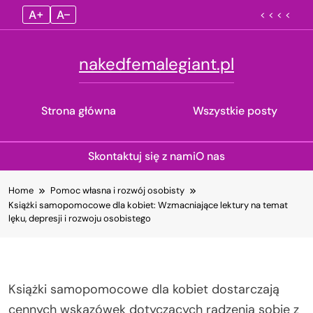
A+
A–
< < < <
nakedfemalegiant.pl
Strona główna
Wszystkie posty
Skontaktuj się z nami
O nas
Skip
Home
Pomoc własna i rozwój osobisty
to
Książki samopomocowe dla kobiet: Wzmacniające lektury na temat
content
lęku, depresji i rozwoju osobistego
Książki samopomocowe dla kobiet dostarczają
cennych wskazówek dotyczących radzenia sobie z